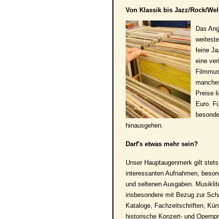
Von Klassik bis Jazz/Rock/We
Das Ang
weiteste
feine J
eine ver
Filmmus
manches 
Preise l
Euro. Fü
besonde
hinausgehen.
Darf's etwas mehr sein?
Unser Hauptaugenmerk gilt stets
interessanten Aufnahmen, besond
und seltenen Ausgaben. Musiklite
insbesondere mit Bezug zur Schal
Kataloge, Fachzeitschriften, Kün
historische Konzert- und Opern