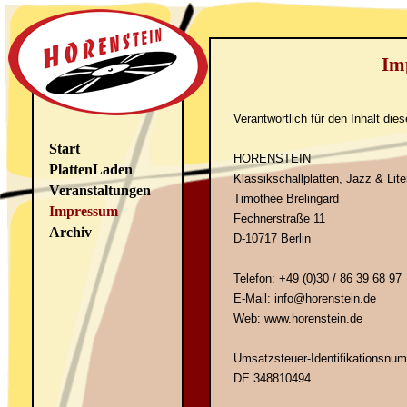
Im
Verantwortlich für den Inhalt di
Start
HORENSTEIN
PlattenLaden
Klassikschallplatten, Jazz & Lite
Veranstaltungen
Timothée Brelingard
Impressum
Fechnerstraße 11
Archiv
D-10717 Berlin
Telefon: +49 (0)30 / 86 39 68 97
E-Mail: info@
horens
tein.
de
Web: www.horenstein.de
Umsatzsteuer-Identifikationsn
DE 348810494